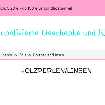
ch: 5,20 € - ab 150 € versandkostenfrei!
onalisierte Geschenke und K
zubehör
->
Sale
-> Holzperlen/Linsen
HOLZPERLEN/LINSEN