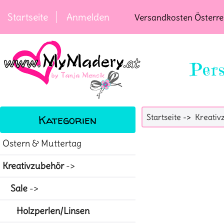
Startseite
Anmelden
Versandkosten Österrei
Pers
Kategorien
Startseite
->
Kreativ
Ostern & Muttertag
Kreativzubehör
->
Sale
->
Holzperlen/Linsen